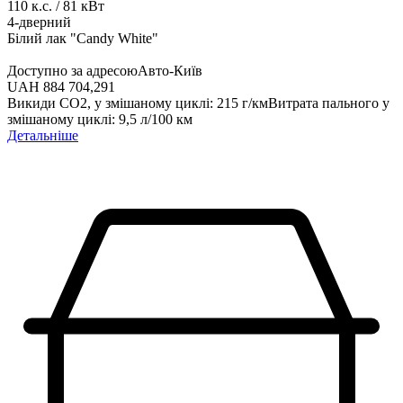
110
к.с.
/
81
кВт
4-дверний
Білий лак "Candy White"
Доступно за адресою
Авто-Київ
UAH 884 704,29
1
Викиди СО2, у змішаному циклі
:
215
г/км
Витрата пального у
змішаному циклі
:
9,5
л/100 км
Детальніше