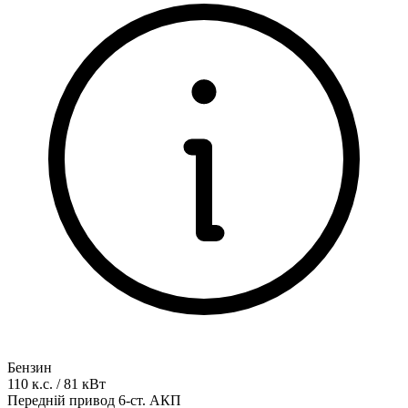
Бензин
110
к.с.
/
81
кВт
Передній привод
6-ст. АКП