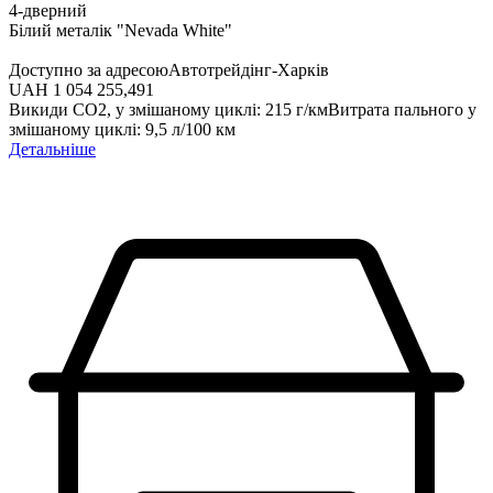
4-дверний
Білий металік "Nevada White"
Доступно за адресою
Автотрейдінг-Харків
UAH 1 054 255,49
1
Викиди СО2, у змішаному циклі
:
215
г/км
Витрата пального у
змішаному циклі
:
9,5
л/100 км
Детальніше