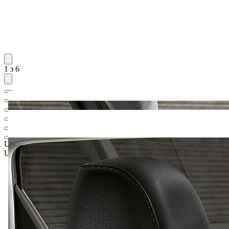
1 з 6
UAH 1 718 652,-‍
1
Роздрібна ціна
UAH 1 532 520,-‍
2