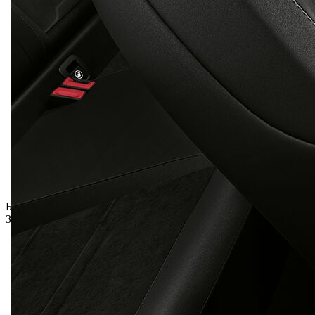
Бонус включений
Загальна ціна з ПДВ