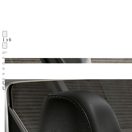
1 з 6
UAH 1 721 316,-‍
1
Роздрібна ціна
UAH 1 534 896,-‍
2