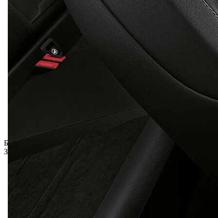
Бонус включений
Загальна ціна з ПДВ