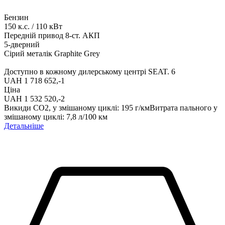
Бензин
150
к.с.
/
110
кВт
Передній привод
8-ст. АКП
5-дверний
Сірий металік Graphite Grey
Доступно в кожному дилерському центрі SEAT.
6
UAH 1 718 652,-‍
1
Ціна
UAH 1 532 520,-‍
2
Викиди СО2, у змішаному циклі
:
195
г/км
Витрата пального у
змішаному циклі
:
7,8
л/100 км
Детальніше