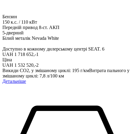
Бензин
150
к.с.
/
110
кВт
Передній привод
8-ст. АКП
5-дверний
Білий металік Nevada White
Доступно в кожному дилерському центрі SEAT.
6
UAH 1 718 652,-‍
1
Ціна
UAH 1 532 520,-‍
2
Викиди СО2, у змішаному циклі
:
195
г/км
Витрата пального у
змішаному циклі
:
7,8
л/100 км
Детальніше