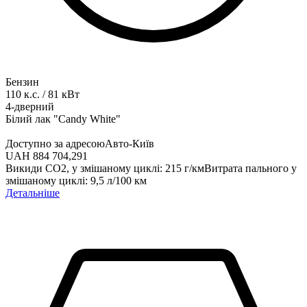
Бензин
110
к.с.
/
81
кВт
4-дверний
Білий лак "Candy White"
Доступно за адресою
Авто-Київ
UAH 884 704,29
1
Викиди СО2, у змішаному циклі
:
215
г/км
Витрата пального у
змішаному циклі
:
9,5
л/100 км
Детальніше